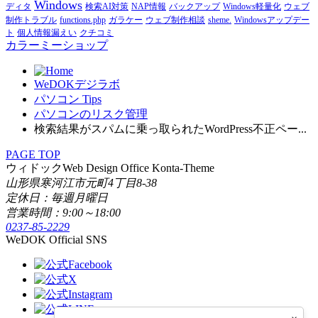
Windows
ディタ
検索AI対策
NAP情報
バックアップ
Windows軽量化
ウェブ
制作トラブル
functions.php
ガラケー
ウェブ制作相談
sheme.
Windowsアップデー
ト
個人情報漏えい
クチコミ
カラーミーショップ
WeDOKデジラボ
パソコン Tips
パソコンのリスク管理
検索結果がスパムに乗っ取られたWordPress不正ペー...
PAGE TOP
ウィドック
Web Design Office Konta-Theme
山形県寒河江市元町4丁目8-38
定休日：毎週月曜日
営業時間：9:00～18:00
0237-85-2229
WeDOK Official SNS