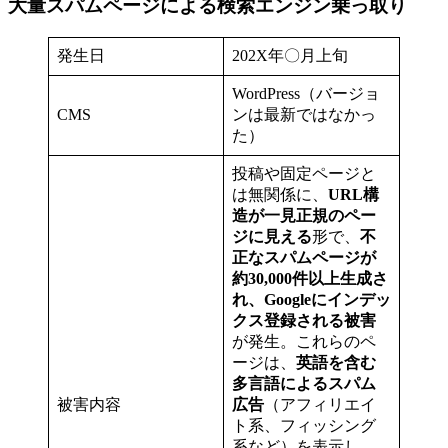
大量スパムページによる検索エンジン乗っ取り
発生日
202X年〇月上旬
WordPress（バージョ
CMS
ンは最新ではなかっ
た）
投稿や固定ページと
は無関係に、
URL構
造が一見正規のペー
ジに見える
形で、
不
正なスパムページが
約30,000件以上生成さ
れ、Googleにインデッ
クス登録される被害
が発生。これらのペ
ージは、
英語を含む
多言語によるスパム
被害内容
広告
（アフィリエイ
ト系、フィッシング
系など）を表示し、