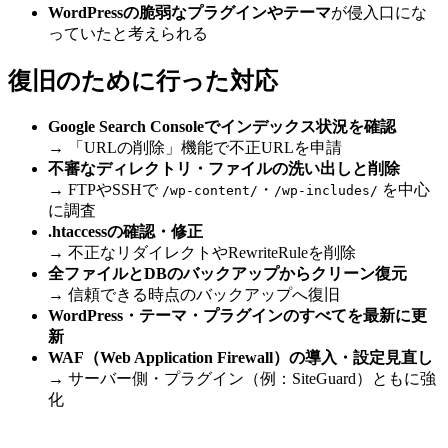
WordPressの脆弱なプラグインやテーマ
が侵入口にな
っていたと考えられる
復旧のために行った対応
Google Search Consoleでインデックス状況を確認
→ 「URLの削除」機能で不正URLを申請
不審なディレクトリ・ファイルの洗い出しと削除
→ FTPやSSHで
・
を中心
/wp-content/
/wp-includes/
に調査
.htaccessの確認・修正
→ 不正なリダイレクトやRewriteRuleを削除
全ファイルとDBのバックアップからクリーン復元
→ 信頼できる時点のバックアップへ復旧
WordPress・テーマ・プラグインのすべてを最新に更
新
WAF（Web Application Firewall）の導入・設定見直し
→ サーバー側・プラグイン（例：SiteGuard）ともに強
化