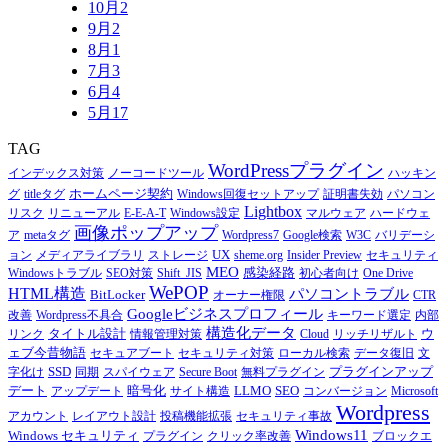
10月
2
9月
2
8月
1
7月
3
6月
4
5月
17
TAG
WordPressプラグイン
インデックス対策
ノーコードツール
ハッキン
ホームページ契約
グ
titleタグ
Windows回復セットアップ
証明書失効
パソコン
Lightbox
リスク
リニューアル
E-E-A-T
Windows設定
マルウェア
ハードウェ
画像ポップアップ
ア
metaタグ
Wordpress7
Google検索
W3C
バリデーシ
UX
ョン
メディアライブラリ
ストレージ
sheme.org
Insider Preview
セキュリティ
MEO
感染経路
Windowsトラブル
SEO対策
Shift_JIS
初心者向け
One Drive
WePOP
HTML構造
パソコントラブル
BitLocker
オーナー権限
CTR
Googleビジネスプロフィール
改善
Wordpress不具合
キーワード選定
内部
構造化データ
タイトル設計
ウ
リンク
情報管理対策
Cloud
リッチリザルト
ェブ今昔物語
セキュアブート
セキュリティ対策
ローカル検索
データ復旧
文
SSD
プラグインアップ
字化け
同期
スパイウェア
Secure Boot
無料プラグイン
デート
暗号化
LLMO
SEO
アップデート
サイト構造
コンバージョン
Microsoft
Wordpress
アカウント
レイアウト設計
投稿機能拡張
セキュリティ事故
Windows11
Windows セキュリティ
プラグイン
クリック率改善
ブロックエ