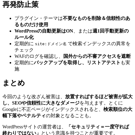
再発防止策
プラグイン・テーマは
不要なものを削除＆信頼性のあ
るものだけ使用
WordPressの自動更新はON
、または
週1回手動更新の
ルール化
定期的に
で検索インデックスの異常を
site:ドメイン名
チェック
WAFのログを確認し、
国外からの不審アクセスを遮断
定期的に
バックアップを取得し、リストアテスト
も実
施
まとめ
今回のような改ざん被害は、
放置すればするほど被害が拡大
し、SEOや信頼性に大きなダメージ
を与えます。とくに
Googleに不正ページがインデックスされると、
検索順位の大
幅下落やペナルティ
の対象となることも。
WordPressサイトの運営者は、
「セキュリティ＝一度守れば
終わりではない」
という意識を持つことが重要です。