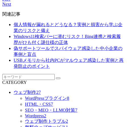
Next
関連記事
個人情報が漏れるとどうなる？実例と損害から学ぶ企
業のリスクと備え
Windows11検索バーに潜むリスク！Bing連携と検索履
歴がひも付く謎仕様の正体
偽サポートツールでスパイウェア感染した中小企業の
事例と盲点
USBメモリから社内PCがマルウェア感染した実例と再
発防止のポイント
CATEGORY
ウェブ制作
27
WordPressプラグイン
8
HTML・CSS
7
SEO・MEO・LLMO対策
7
Wordpress
2
ウェブ制作トラブル
2