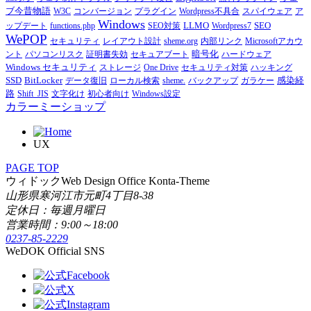
ブ今昔物語
W3C
コンバージョン
プラグイン
Wordpress不具合
スパイウェア
ア
Windows
LLMO
SEO
ップデート
functions.php
SEO対策
Wordpress7
WePOP
セキュリティ
レイアウト設計
sheme.org
内部リンク
Microsoftアカウ
暗号化
ント
パソコンリスク
証明書失効
セキュアブート
ハードウェア
Windows セキュリティ
ストレージ
One Drive
セキュリティ対策
ハッキング
SSD
BitLocker
感染経
データ復旧
ローカル検索
sheme.
バックアップ
ガラケー
路
Shift_JIS
文字化け
初心者向け
Windows設定
カラーミーショップ
UX
PAGE TOP
ウィドック
Web Design Office Konta-Theme
山形県寒河江市元町4丁目8-38
定休日：毎週月曜日
営業時間：9:00～18:00
0237-85-2229
WeDOK Official SNS