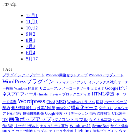
2025年
12月
1
11月
1
10月
2
9月
2
8月
1
7月
3
6月
4
5月
17
TAG
プラグインアップデート
Windows回復セットアップ
Windowsアップデート
WordPressプラグイン
メディアライブラリ
インデックス対策
オーナ
Googleビジ
ー権限
Windows軽量化
リニューアル
ノーコードツール
E-E-A-T
HTML構造
ネスプロフィール
Insider Preview
ブロックエディタ
キーワ
Wordpress
MEO
ホームページ
ード選定
Cloud
Windowsトラブル
同期
構造化データ
契約
個人情報漏えい
検索AI対策
metaタグ
クチコミ
マルウェ
ア
NAP情報
投稿機能拡張
Google検索
バリデーション
情報管理対策
CTR改善
画像ポップアップ
パソコントラブル
UX
タイトル設計
ウェブ制
Windows11
作相談
リッチリザルト
セキュリティ事故
Secure Boot
サイト構造
Lightbox
ウェ
titleタグ
ウェブ制作トラブル
クリック率改善
無料プラグイン