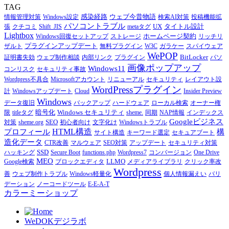
TAG
感染経路
ウェブ今昔物語
情報管理対策
Windows設定
検索AI対策
投稿機能拡
パソコントラブル
UX
タイトル設計
張
クチコミ
Shift_JIS
metaタグ
Lightbox
ホームページ契約
Windows回復セットアップ
ストレージ
リッチリ
プラグインアップデート
ザルト
無料プラグイン
W3C
ガラケー
スパイウェア
WePOP
BitLocker
証明書失効
ウェブ制作相談
内部リンク
プラグイン
パソ
画像ポップアップ
Windows11
コンリスク
セキュリティ事故
Wordpress不具合
Microsoftアカウント
リニューアル
セキュリティ
レイアウト設
WordPressプラグイン
計
Windowsアップデート
Cloud
Insider Preview
Windows
データ復旧
バックアップ
ハードウェア
ローカル検索
オーナー権
暗号化
Windows セキュリティ
限
titleタグ
sheme.
同期
NAP情報
インデックス
Googleビジネス
SEO
対策
sheme.org
初心者向け
文字化け
Windowsトラブル
HTML構造
プロフィール
構
サイト構造
キーワード選定
セキュアブート
造化データ
CTR改善
マルウェア
SEO対策
アップデート
セキュリティ対策
SSD
ハッキング
Secure Boot
functions.php
Wordpress7
コンバージョン
One Drive
MEO
LLMO
Google検索
ブロックエディタ
メディアライブラリ
クリック率改
Wordpress
善
ウェブ制作トラブル
Windows軽量化
個人情報漏えい
バリ
デーション
ノーコードツール
E-E-A-T
カラーミーショップ
WeDOKデジラボ