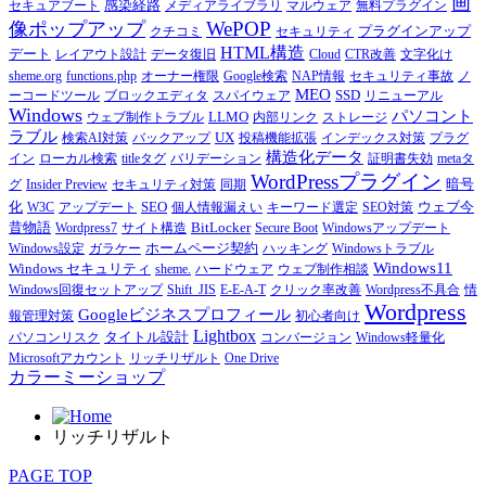
画
感染経路
セキュアブート
メディアライブラリ
マルウェア
無料プラグイン
WePOP
像ポップアップ
プラグインアップ
クチコミ
セキュリティ
HTML構造
デート
レイアウト設計
データ復旧
Cloud
CTR改善
文字化け
sheme.org
functions.php
オーナー権限
Google検索
NAP情報
セキュリティ事故
ノ
MEO
SSD
ーコードツール
ブロックエディタ
スパイウェア
リニューアル
Windows
パソコント
LLMO
ウェブ制作トラブル
内部リンク
ストレージ
ラブル
UX
検索AI対策
バックアップ
投稿機能拡張
インデックス対策
プラグ
構造化データ
イン
ローカル検索
titleタグ
バリデーション
証明書失効
metaタ
WordPressプラグイン
暗号
グ
Insider Preview
セキュリティ対策
同期
化
SEO
ウェブ今
W3C
アップデート
個人情報漏えい
キーワード選定
SEO対策
昔物語
BitLocker
Wordpress7
サイト構造
Secure Boot
Windowsアップデート
ホームページ契約
Windows設定
ガラケー
ハッキング
Windowsトラブル
Windows11
Windows セキュリティ
sheme.
ハードウェア
ウェブ制作相談
Windows回復セットアップ
Shift_JIS
E-E-A-T
クリック率改善
Wordpress不具合
情
Wordpress
Googleビジネスプロフィール
報管理対策
初心者向け
Lightbox
タイトル設計
パソコンリスク
コンバージョン
Windows軽量化
Microsoftアカウント
リッチリザルト
One Drive
カラーミーショップ
リッチリザルト
PAGE TOP