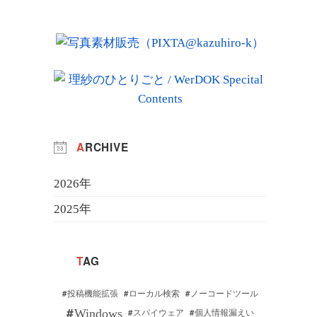
ARCHIVE
2026年
2025年
1
7月
1
12月
2
6月
TAG
1
11月
1
5月
2
10月
3
4月
投稿機能拡張
ローカル検索
ノーコードツール
Windows
スパイウェア
個人情報漏えい