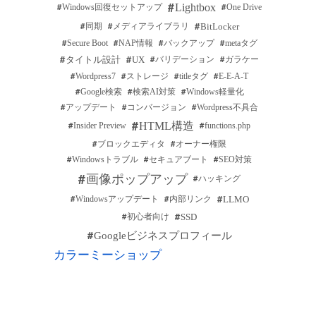
Lightbox
Windows回復セットアップ
One Drive
BitLocker
同期
メディアライブラリ
Secure Boot
NAP情報
バックアップ
metaタグ
タイトル設計
UX
バリデーション
ガラケー
Wordpress7
ストレージ
titleタグ
E-E-A-T
Google検索
検索AI対策
Windows軽量化
アップデート
コンバージョン
Wordpress不具合
HTML構造
Insider Preview
functions.php
ブロックエディタ
オーナー権限
Windowsトラブル
セキュアブート
SEO対策
画像ポップアップ
ハッキング
LLMO
Windowsアップデート
内部リンク
SSD
初心者向け
Googleビジネスプロフィール
カラーミーショップ