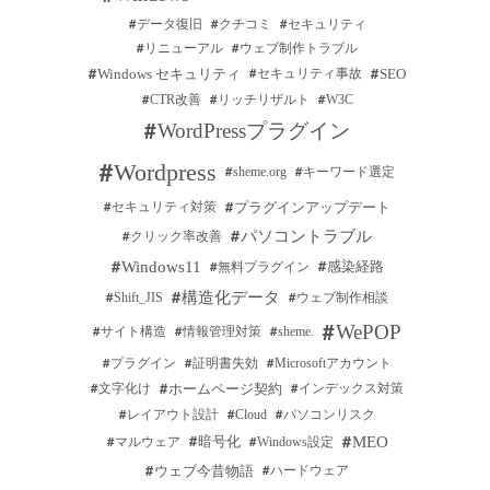
2
9月
2
3月
データ復旧
クチコミ
セキュリティ
1
8月
リニューアル
ウェブ制作トラブル
Windows セキュリティ
SEO
セキュリティ事故
3
7月
CTR改善
リッチリザルト
W3C
4
6月
WordPressプラグイン
17
5月
Wordpress
sheme.org
キーワード選定
プラグインアップデート
セキュリティ対策
パソコントラブル
クリック率改善
Windows11
感染経路
無料プラグイン
構造化データ
Shift_JIS
ウェブ制作相談
WePOP
サイト構造
情報管理対策
sheme.
プラグイン
証明書失効
Microsoftアカウント
ホームページ契約
文字化け
インデックス対策
レイアウト設計
Cloud
パソコンリスク
MEO
暗号化
マルウェア
Windows設定
ウェブ今昔物語
ハードウェア